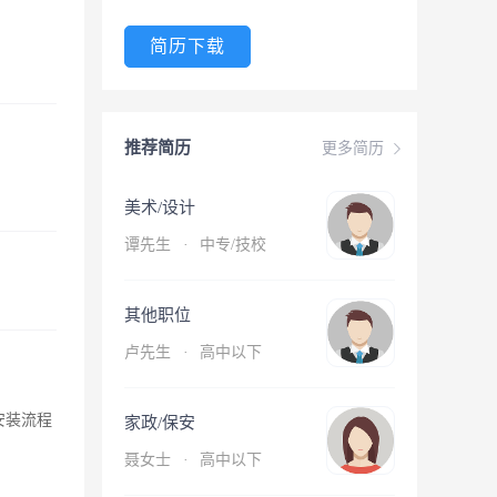
简历下载
推荐简历
更多简历
美术/设计
谭先生
·
中专/技校
其他职位
卢先生
·
高中以下
对安装流程
家政/保安
聂女士
·
高中以下