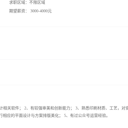
求职区域：
不限区域
期望薪资：
3000-4000元
Coreldraw等设计相关软件； 2、有较强审美和创新能力； 3、熟悉印刷材质、工艺，
行相应的平面设计与方案排版美化； 5、有过公众号运营经验。